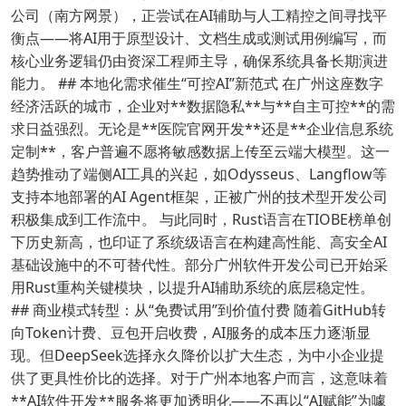
公司（南方网景），正尝试在AI辅助与人工精控之间寻找平
衡点——将AI用于原型设计、文档生成或测试用例编写，而
核心业务逻辑仍由资深工程师主导，确保系统具备长期演进
能力。 ## 本地化需求催生“可控AI”新范式 在广州这座数字
经济活跃的城市，企业对**数据隐私**与**自主可控**的需
求日益强烈。无论是**医院官网开发**还是**企业信息系统
定制**，客户普遍不愿将敏感数据上传至云端大模型。这一
趋势推动了端侧AI工具的兴起，如Odysseus、Langflow等
支持本地部署的AI Agent框架，正被广州的技术型开发公司
积极集成到工作流中。 与此同时，Rust语言在TIOBE榜单创
下历史新高，也印证了系统级语言在构建高性能、高安全AI
基础设施中的不可替代性。部分广州软件开发公司已开始采
用Rust重构关键模块，以提升AI辅助系统的底层稳定性。
## 商业模式转型：从“免费试用”到价值付费 随着GitHub转
向Token计费、豆包开启收费，AI服务的成本压力逐渐显
现。但DeepSeek选择永久降价以扩大生态，为中小企业提
供了更具性价比的选择。对于广州本地客户而言，这意味着
**AI软件开发**服务将更加透明化——不再以“AI赋能”为噱