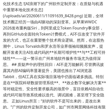
化技术生态 ![AI浪潮下的广州软件定制开发：在质疑与机遇
中重塑本地化技术生态]
(/uploads/ai/20260611/11091639_8428.png) 近期，全球
技术圈正经历一场由AI驱动的深刻变革。从苹果WWDC
2026发布重构版Siri，到阿里成立Token Foundry事业部，
再到GitHub全面转向Token计费模式，AI不仅改变了软件开
发的方式，也正在重塑整个技术商业逻辑。然而，在这股热
潮中，Linus Torvalds和罗永浩等业界领袖却频频发声，提
醒开发者关注AI生成代码的**长期可维护性**与**工程可持
续性**——这一警示在广州本地软件服务市场尤为值得深
思。 ## 质疑声中的理性回归：AI不是万能解药 尽管腾讯披
露其内部AI编码率显著提升，美团也推出了AI浏览器
Tabbit，但AI工具在实际项目落地中仍面临诸多挑战。特别
是在**医院科研数据管理系统**、**政企数字化解决方案**
等对稳定性、安全性要求极高的场景中，盲目依赖AI自动生
成代码可能导致系统难以迭代、调试困难，甚至埋下安全隐
患。 正如Linus所言：“好的软件不是写出来的，是改出来
的。”广州的软件定制开发公司，如广州市网景网络科技有限