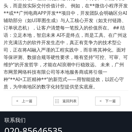
头，而是按实际交付价值计价。 例如，在**微信小程序开发
**或**广州电商APP开发**项目中，开发团队会明确区分AI
辅助部分（如UI草图生成）与人工核心开发（如支付链路、
订单状态机），让客户清楚每一笔投入的价值所在。 ## 结
语：立足本地，智启未来 AI不是终点，而是工具。在广州这
片充满活力的软件开发生态中，真正有竞争力的技术型公
司，正在将AI融入严谨的工程实践中，而非将其神化。面对
等保评测、数据合规等硬性要求，唯有坚持“可控、可审、可
维护”的开发哲学，才能在AI浪潮中行稳致远。 未来，广州
市网景网络科技有限公司等本地服务商或将引领一
种“**AI+工匠精神**”的新范式——用智能提效，以匠心守
质，为华南地区的数字化转型提供坚实底座。
< 上一篇
返回列表
< 下一篇
联系我们
020-85646535