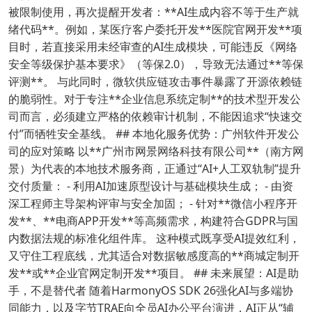
被限制使用，再次提醒开发者：**AI生成内容不等于生产就
绪代码**。例如，某医疗客户委托开发**医院官网开发**项
目时，若直接采用未经审查的AI生成模块，可能违反《网络
安全等级保护基本要求》（等保2.0），导致无法通过**等保
评测**。 与此同时，微软供应链攻击事件暴露了开源依赖链
的脆弱性。对于专注**企业信息系统定制**的技术型开发公
司而言，必须建立严格的依赖审计机制，不能因追求“快速交
付”而牺牲安全基线。 ## 本地化服务优势：广州软件开发公
司的应对策略 以**广州市网景网络科技有限公司**（南方网
景）为代表的本地技术服务商，正通过“AI+人工双轨制”提升
交付质量： - 利用AI加速原型设计与基础模块生成； - 由资
深工程师主导架构评审与安全加固； - 针对**微信小程序开
发**、**电商APP开发**等高频需求，构建符合GDPR与国
内数据法规的标准化组件库。 这种模式既享受AI提效红利，
又守住工程底线，尤其适合对数据敏感度高的**商城定制开
发**或**企业官网定制开发**项目。 ## 未来展望：AI是助
手，不是替代者 随着HarmonyOS SDK 26强化AI与多端协
同能力，以及字节TRAE向全员AI办公平台演进，AI正从“辅