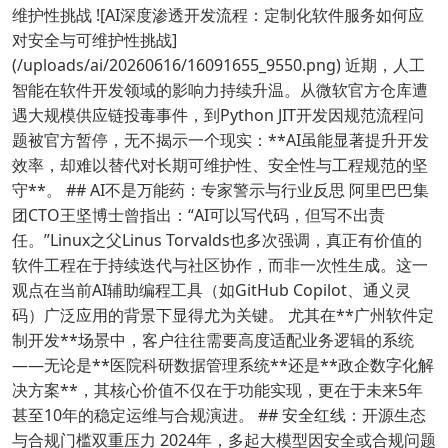
维护性挑战 ![AI深度渗透开发流程：定制化软件服务如何应
对安全与可维护性挑战]
(/uploads/ai/20260616/16091655_9550.png) 近期，人工
智能在软件开发领域的影响力持续升温。从微软官方仓库遭
遇大规模供应链投毒事件，到Python JIT开发因规范流程问
题被官方暂停，无不揭示一个现实：**AI虽能显著提升开发
效率，却难以替代对长期可维护性、安全性与工程规范的坚
守**。 ## AI不是万能药：专家警示与行业反思 阿里巴巴集
团CTO王坚博士曾指出：“AI可以写代码，但写不出责
任。”Linux之父Linus Torvalds也多次强调，真正有价值的
软件工程在于持续迭代与社区协作，而非一次性生成。这一
观点在当前AI辅助编程工具（如GitHub Copilot、通义灵
码）广泛应用的背景下显得尤为关键。 尤其在**广州软件定
制开发**场景中，客户往往需要高度适配业务逻辑的系统
——无论是**医院科研数据管理系统**还是**政企数字化解
决方案**，其核心价值不仅在于功能实现，更在于未来5年
甚至10年的稳定运维与合规演进。 ## 安全红线：开源生态
与合规门槛双重压力 2024年，多起大模型因安全或合规问题