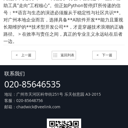
助工具”走向“工程核心”。但正如Python暂停JIT所传递的信
号：**语言与生态的演进必须服从于稳定性与社区共识**。
对广州本地企业而言，选择具备**AI软件开发**能力且重视
长期维护的**技术型开发公司**，才是穿越技术浪潮的正确
路径。 > 在效率与责任之间，真正的专业主义永远站在后者
一边。
< 上一篇
返回列表
< 下一篇
联系我们
020-85646535
地址：广州市天河区科华街251号 乐天创意园 A3-2015
客服：020-85648756
邮箱：chadwick@veelink.com