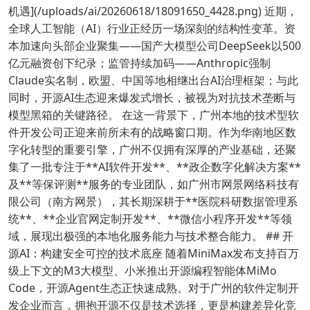
机遇](/uploads/ai/20260618/18091650_4428.png) 近期，
全球人工智能（AI）行业正经历一场深刻的结构性变革。资
本加速向头部企业聚集——国产大模型公司DeepSeek以500
亿元融资创下纪录；监管持续加码——Anthropic强制
Claude实名制，欧盟、中国等地相继出台AI治理框架；与此
同时，开源AI生态迎来爆发式增长，被视为对抗技术垄断与
模型黑箱的关键路径。 在这一背景下，广州本地的技术型软
件开发公司正迎来前所未有的战略窗口期。作为华南地区数
字化转型的重要引擎，广州不仅拥有深厚的产业基础，还聚
集了一批专注于**AI软件开发**、**政企数字化解决方案**
及**等保评测**服务的专业团队，如广州市网景网络科技有
限公司（南方网景），其长期深耕于**医院科研数据管理系
统**、**企业官网定制开发**、**微信小程序开发**等领
域，展现出极强的本地化服务能力与技术整合能力。 ## 开
源AI：构建安全可控的技术底座 随着MiniMax发布支持百万
级上下文的M3大模型、小米推出开源编程智能体MiMo
Code，开源Agent生态正快速成熟。对于广州的软件定制开
发企业而言，拥抱开源不仅是技术选择，更是构建差异化竞