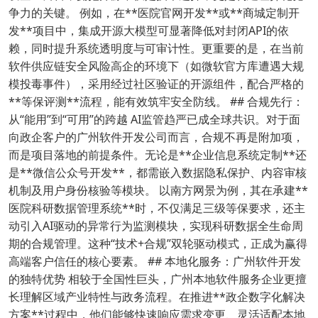
争力的关键。 例如，在**医院官网开发**或**商城定制开
发**项目中，集成开源大模型可显著降低对封闭API的依
赖，同时提升系统透明度与可审计性。更重要的是，在当前
软件供应链安全风险高企的环境下（如微软官方库遭遇大规
模投毒事件），采用经过社区验证的开源组件，配合严格的
**等保评测**流程，能有效筑牢安全防线。 ## 合规先行：
从“能用”到“可用”的跨越 AI监管趋严已成全球共识。对于面
向政企客户的广州软件开发公司而言，合规不再是附加项，
而是项目落地的前提条件。无论是**企业信息系统定制**还
是**微信公众号开发**，都需嵌入数据隐私保护、内容审核
机制及用户身份核验等模块。 以南方网景为例，其在承建**
医院科研数据管理系统**时，不仅满足三级等保要求，还主
动引入AI驱动的异常行为监测模块，实现科研数据全生命周
期的合规管理。这种“技术+合规”双轮驱动模式，正成为赢得
高端客户信任的核心要素。 ## 本地化服务：广州软件开发
的独特优势 相较于全国性巨头，广州本地软件服务企业更擅
长理解区域产业特性与政务流程。在推进**政企数字化解决
方案**过程中，他们能够快速响应需求变更、灵活适配本地