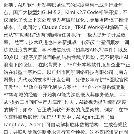
近期，AI对软件开发与职场生态的深度重构已成为行业焦
点。国产大模型如GLM-5.2、Kimi K2.7 Code相继开源，不
仅强化了长上下文处理能力与编程优化，更显著降低了推理
成本。与此同时，Claude Code、TRAE Work等AI编码工具
已从“辅助编程”迈向“端到端任务执行”，极大提升了开发效
率。 然而，技术跃进也带来新挑战：代码安全漏洞频发、训
练资源浪费严重、学术诚信危机（如高校AI代写事件）以及
50岁以上程序员群体面临的结构性裁员风险，无不揭示出AI
浪潮下的隐忧。 在此背景下，**广州本地软件服务企业**正
站在转型十字路口。以广州市网景网络科技有限公司（南方
网景）为代表的技术型开发公司，凭借多年深耕**医院官网
开发**、**政企数字化解决方案**、**企业信息系统定制
**等领域的经验，开始将AI能力深度嵌入其服务链条。 ##
从“提效工具”到“生产力底座” 过去，AI被视为提升编码速度
的插件；如今，它正成为软件开发的底层架构。例如，在**
医院科研数据管理系统**开发中，AI Agent工具（如
Langflow、Aider）可自动解析临床数据结构、生成合规接
口，并联动等保评测要求进行安全预检。这不仅缩短交付周