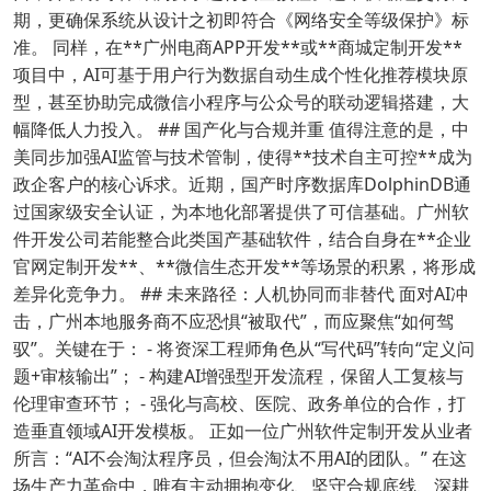
期，更确保系统从设计之初即符合《网络安全等级保护》标
准。 同样，在**广州电商APP开发**或**商城定制开发**
项目中，AI可基于用户行为数据自动生成个性化推荐模块原
型，甚至协助完成微信小程序与公众号的联动逻辑搭建，大
幅降低人力投入。 ## 国产化与合规并重 值得注意的是，中
美同步加强AI监管与技术管制，使得**技术自主可控**成为
政企客户的核心诉求。近期，国产时序数据库DolphinDB通
过国家级安全认证，为本地化部署提供了可信基础。广州软
件开发公司若能整合此类国产基础软件，结合自身在**企业
官网定制开发**、**微信生态开发**等场景的积累，将形成
差异化竞争力。 ## 未来路径：人机协同而非替代 面对AI冲
击，广州本地服务商不应恐惧“被取代”，而应聚焦“如何驾
驭”。关键在于： - 将资深工程师角色从“写代码”转向“定义问
题+审核输出”； - 构建AI增强型开发流程，保留人工复核与
伦理审查环节； - 强化与高校、医院、政务单位的合作，打
造垂直领域AI开发模板。 正如一位广州软件定制开发从业者
所言：“AI不会淘汰程序员，但会淘汰不用AI的团队。” 在这
场生产力革命中，唯有主动拥抱变化、坚守合规底线、深耕